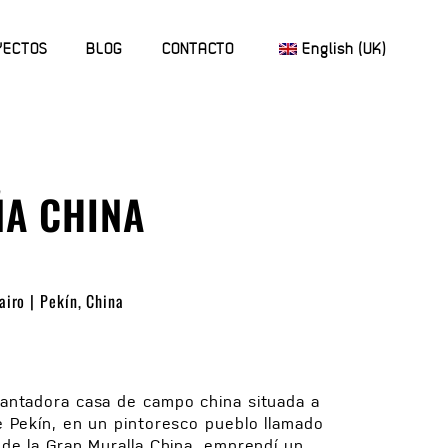
YECTOS
BLOG
CONTACTO
English (UK)
A CHINA
iro | Pekín, China
antadora casa de campo china situada a
e Pekín, en un pintoresco pueblo llamado
 de la Gran Muralla China, emprendí un