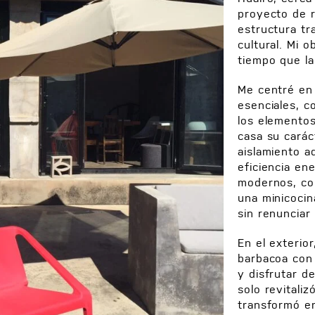
proyecto de 
estructura tr
cultural. Mi o
tiempo que la
Me centré en 
esenciales, c
los elementos
casa su carác
aislamiento a
eficiencia en
modernos, co
una minicocin
sin renunciar 
En el exterio
barbacoa con 
y disfrutar d
solo revitaliz
transformó e